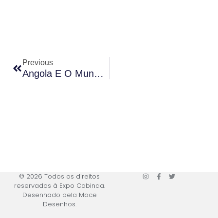
Previous
Angola E O Mundo Começam A Vestir As Cores Da Maior Montra De Negócios De Cabinda
© 2026 Todos os direitos
reservados à Expo Cabinda.
Desenhado pela Moce
Desenhos.